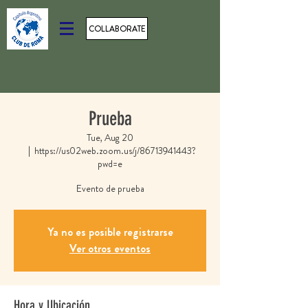
COLLABORATE
Prueba
Tue, Aug 20
  |  
https://us02web.zoom.us/j/86713941443?
pwd=e
Evento de prueba
Ya no es posible registrarse
Ver otros eventos
Hora y Ubicación