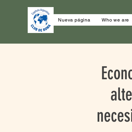
Nueva página
Who we are
Econ
alt
neces