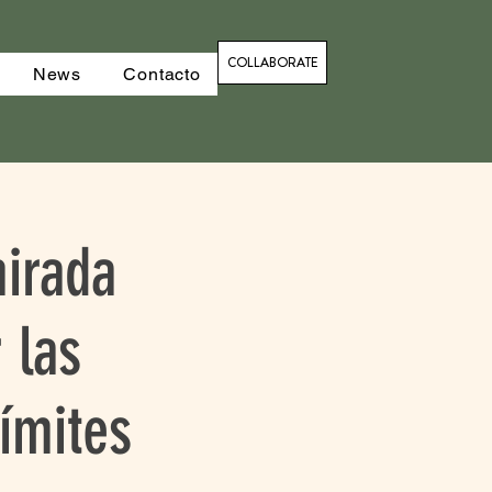
COLLABORATE
News
Contacto
irada
 las
ímites