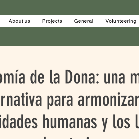
About us
Projects
General
Volunteering
omía de la Dona: una m
ernativa para armonizar
idades humanas y los l