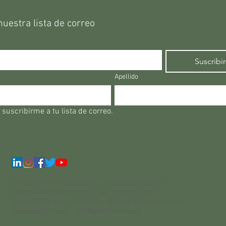
nuestra lista de correo
Suscribi
Apellido
 suscribirme a tu lista de correo.
Club of Rome Foundation
- Argentine Chapter
info@clubderoma.org.ar - +54 11 4322-1773
Av. Santa Fe 900, 4th Floor - Buenos Aires, Argentina
Copyright © 2015 - All Rights Reserved.